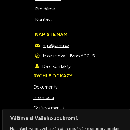
Pro dárce
Kontakt
NAPIŠTE NÁM
nfjk@jamu.cz
Mozartova 1, Brno 602 15
Další kontakty
RYCHLÉ ODKAZY
Dokumenty
Pro média
Grafický manuál
Vážíme si Vašeho soukromí.
Zásady ochrany osobních údajů
PŘIPOJTE SE K NÁM
Na našich webových stránkách používáme soubory cookie,