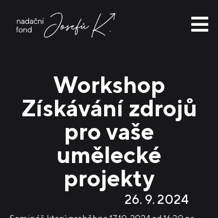
Skip
to
content
Nadační fond Josefů K.
První příležitost na cestě ze školy na profesionální scénu!
Workshop
Získávání zdrojů
pro vaše
umělecké
projekty
26. 9. 2024