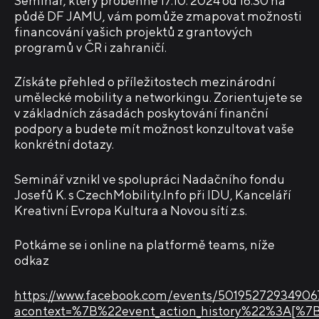
Seminář, který proběhne 17.10. 2024 od 16:30 na
půdě DF JAMU, vám pomůže zmapovat možnosti
financování vašich projektů z grantových
programů v ČR i zahraničí.
Získáte přehled o příležitostech mezinárodní
umělecké mobility a networkingu. Zorientujete se
v základních zásadách poskytování finanční
podpory a budete mít možnost konzultovat vaše
konkrétní dotazy.
Seminář vznikl ve spolupráci Nadačního fondu
Josefů K. s CzechMobility.Info při IDU, Kanceláří
Kreativní Evropa Kultura a Novou sítí z.s.
Potkáme se i online na platformě teams, níže
odkaz
https://www.facebook.com/events/50195272934906
acontext=%7B%22event_action_history%22%3A