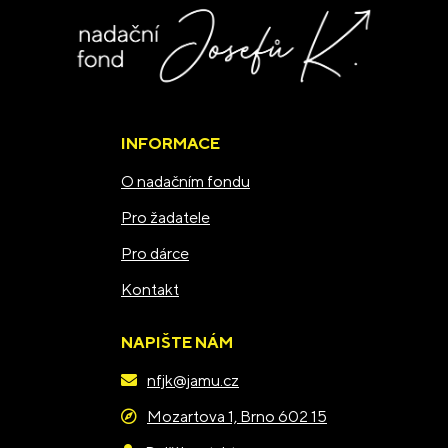
INFORMACE
O nadačním fondu
Pro žadatele
Pro dárce
Kontakt
NAPIŠTE NÁM
nfjk@jamu.cz
Mozartova 1, Brno 602 15