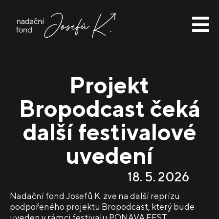
Skip
to
content
Nadační fond Josefů K.
První příležitost na cestě ze školy na profesionální scénu!
Projekt
Bropodcast čeká
další festivalové
uvedení
18. 5. 2026
Nadační fond Josefů K. zve na další reprízu
podpořeného projektu Bropodcast, který bude
uveden v rámci festivalu
PONAVA FEST.